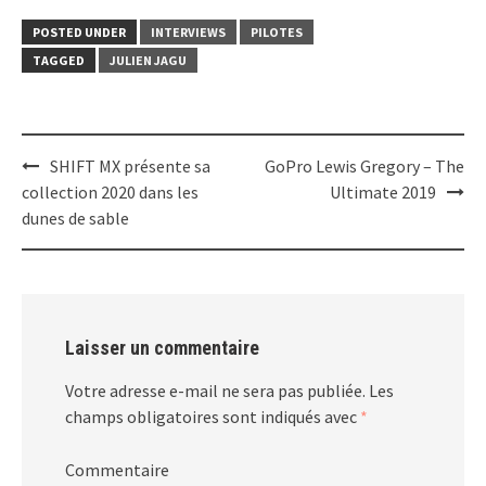
POSTED UNDER
INTERVIEWS
PILOTES
TAGGED
JULIEN JAGU
Post
SHIFT MX présente sa
GoPro Lewis Gregory – The
navigation
collection 2020 dans les
Ultimate 2019
dunes de sable
Laisser un commentaire
Votre adresse e-mail ne sera pas publiée.
Les
champs obligatoires sont indiqués avec
*
Commentaire