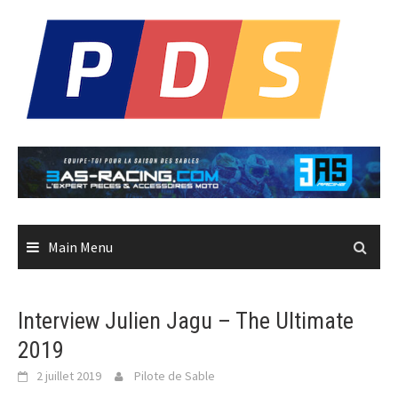
Skip
to
content
Main Menu
Interview Julien Jagu – The Ultimate
2019
2 juillet 2019
Pilote de Sable