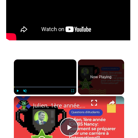
×
Now Playing
×
Play
Unmute
Fullscreen
Julien, 1ère année, ICN BS Nancy - Comment se préparer pour une carrière à l'international?
Play