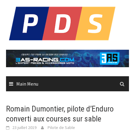
Skip
to
content
Main Menu
Romain Dumontier, pilote d’Enduro
converti aux courses sur sable
23 juillet 2019
Pilote de Sable