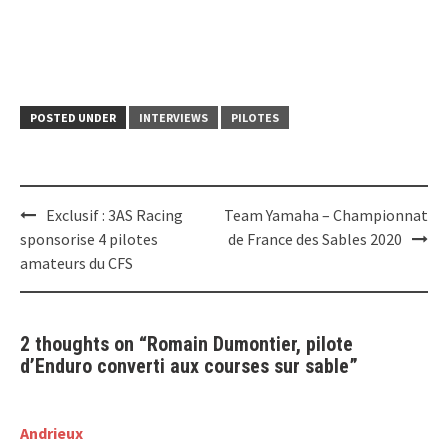
POSTED UNDER
INTERVIEWS
PILOTES
Post
Exclusif : 3AS Racing
Team Yamaha – Championnat
navigation
sponsorise 4 pilotes
de France des Sables 2020
amateurs du CFS
2 thoughts on “
Romain Dumontier, pilote
d’Enduro converti aux courses sur sable
”
Andrieux