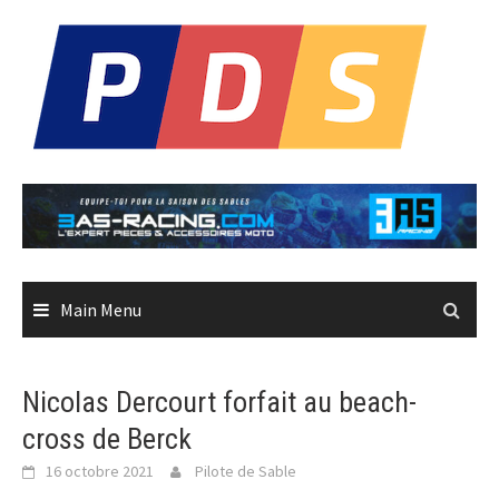
Skip
to
content
Main Menu
Nicolas Dercourt forfait au beach-
cross de Berck
16 octobre 2021
Pilote de Sable