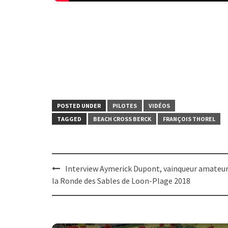
POSTED UNDER
PILOTES
VIDÉOS
TAGGED
BEACH CROSS BERCK
FRANÇOIS THOREL
Post
Interview Aymerick Dupont, vainqueur amateur
navigation
la Ronde des Sables de Loon-Plage 2018