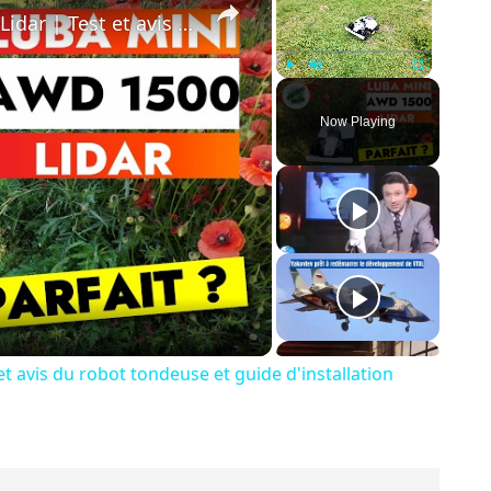
Mammotion Luba Mini AWD1500 Lidar | Test et avis du robot tondeuse et guide d'installation
Play
Unmute
Fullscreen
Now Playing
y
eo
avis du robot tondeuse et guide d'installation