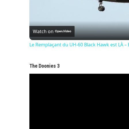
Watch on
Le Remplaçant du UH-60 Black Hawk est LÀ – E
The Doonies 3