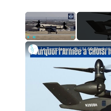
×
Play
Unmute
Fullscreen