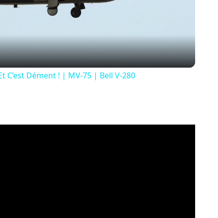
Video
t C’est Dément ! | MV-75 | Bell V-280