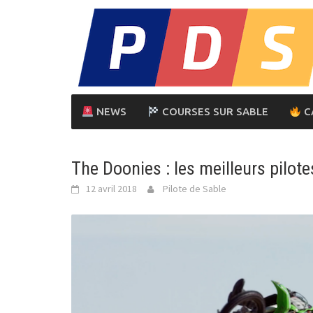
Skip
to
content
NEWS
COURSES SUR SABLE
C
The Doonies : les meilleurs pilot
12 avril 2018
Pilote de Sable