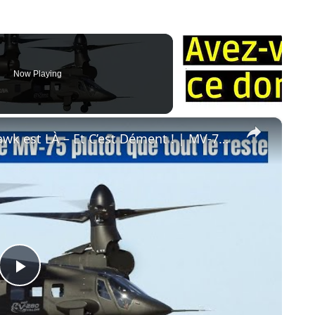
Now Playing
×
Le Remplaçant du UH-60 Black Hawk est LÀ – Et C’est Dément ! | MV-75 | Bell V-280
Play