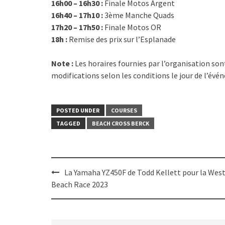
16h00 – 16h30 :
Finale Motos Argent
16h40 – 17h10 :
3ème Manche Quads
17h20 – 17h50 :
Finale Motos OR
18h :
Remise des prix sur l’Esplanade
Note :
Les horaires fournies par l’organisation sont
modifications selon les conditions le jour de l’évé
POSTED UNDER
COURSES
TAGGED
BEACH CROSS BERCK
Post
La Yamaha YZ450F de Todd Kellett pour la Wes
navigation
Beach Race 2023